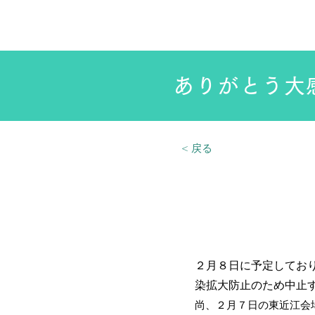
HOME
小林事務機株式会社
ありがとう大
< 戻る
２月８日に予定してお
染拡大防止のため中止
尚、２月７日の東近江会