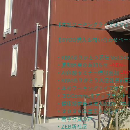
【本社ワーキングライブオフィ
【BYOD購入お問い合わせペー
・KBMありがとう通信 Vol.345
・夏期休業のお知らせ
=NEW=
=NE
・AI体験セミナー情報追加
・KBMありがとう大感謝祭in
・本社ワーキングライブオフィ
・３DCommuをアップデート
・健康経営優良法人2026 中
・２０２６年営業カレンダー
・若手社員の声
・ZEB新社屋