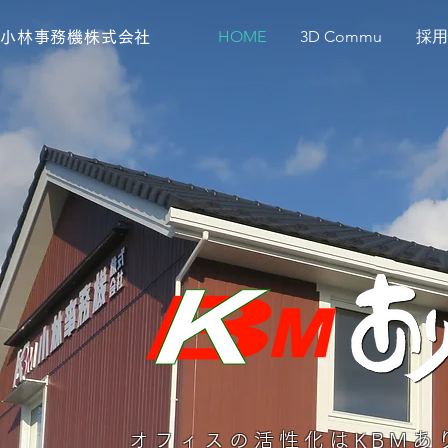
HOME
3D Commu
採用
小林事務機株式会社
オフィスの活性化はKBMあ